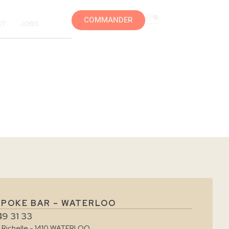
FR
COMMANDER
CT
JOBS
 POKE BAR – WATERLOO
49 31 33
e Richelle - 1410 WATERLOO