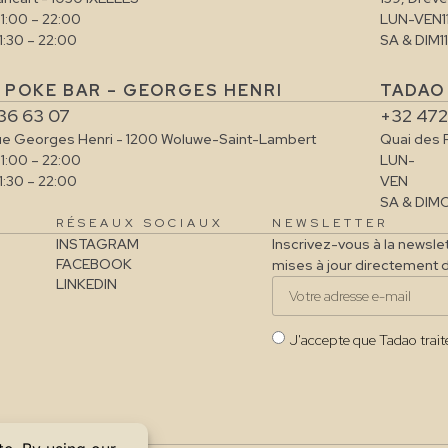
11:00 – 22:00
LUN-VEN
1
11:30 – 22:00
SA & DIM
1
 POKE BAR – GEORGES HENRI
TADAO 
36 63 07
+32 472
ue Georges Henri - 1200 Woluwe-Saint-Lambert
Quai des 
11:00 – 22:00
LUN-
11:30 – 22:00
VEN
SA & DIM
O
RÉSEAUX SOCIAUX
NEWSLETTER
INSTAGRAM
Inscrivez-vous à la newsle
FACEBOOK
mises à jour directement d
LINKEDIN
J'accepte que Tadao trait