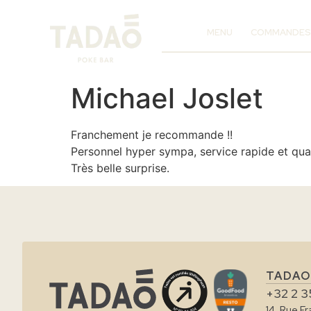
MENU
COMMANDES
Michael Joslet
Franchement je recommande !!
Personnel hyper sympa, service rapide et qual
Très belle surprise.
TADAO
+32 2 3
14, Rue F