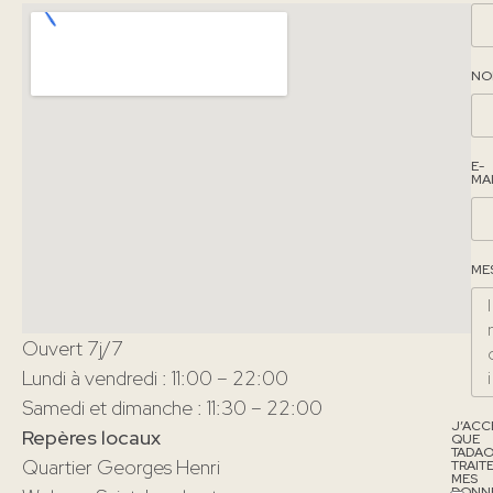
NO
E-
MA
ME
Ouvert 7j/7
Lundi à vendredi : 11:00 – 22:00
Samedi et dimanche : 11:30 – 22:00
J’ACC
Repères locaux
QUE
TADA
Quartier Georges Henri
TRAIT
MES
DONN