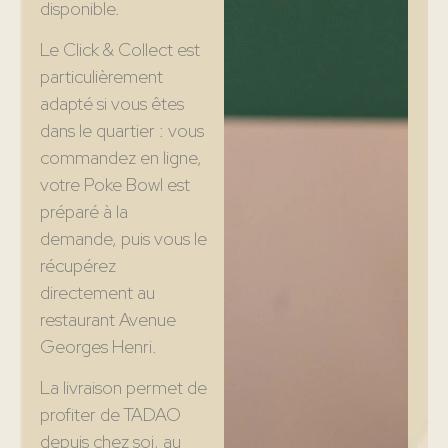
disponible.
Le Click & Collect est
particulièrement
adapté si vous êtes
dans le quartier : vous
commandez en ligne,
votre Poke Bowl est
préparé à la
demande, puis vous le
récupérez
directement au
restaurant Avenue
Georges Henri.
La livraison permet de
profiter de TADAO
depuis chez soi, au