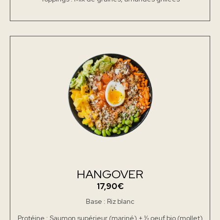
HANGOVER
17,90€
Base : Riz blanc
Protéine : Saumon supérieur (mariné) + ½ oeuf bio (mollet)