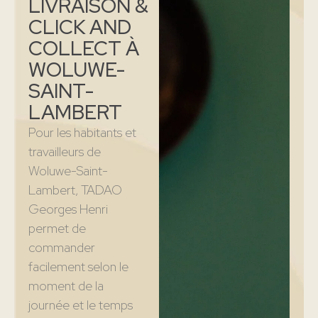
LIVRAISON &
CLICK AND
COLLECT À
WOLUWE-
SAINT-
LAMBERT
Pour les habitants et
travailleurs de
Woluwe-Saint-
Lambert, TADAO
Georges Henri
permet de
commander
facilement selon le
moment de la
journée et le temps