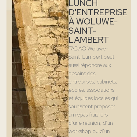
LUNCH
D'ENTREPRISE
À WOLUWE-
SAINT-
LAMBERT
TADAO Woluwe-
Saint-Lambert peut
aussi répondre aux
besoins des
entreprises, cabinets,
écoles, associations
et équipes locales qui
souhaitent proposer
un repas frais lors
d’une réunion, d’un
workshop ou d’un