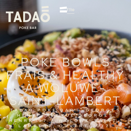
FR
POKE BOWLS
FRAIS & HEALTHY
À WOLUWE-
SAINT-LAMBERT
TADAO POKE BAR – GEORGES
HENRI, AVENUE GEORGES
HENRI 197 À WOLUWE-SAINT-
LAMBERT, OUVERT 7J/7.