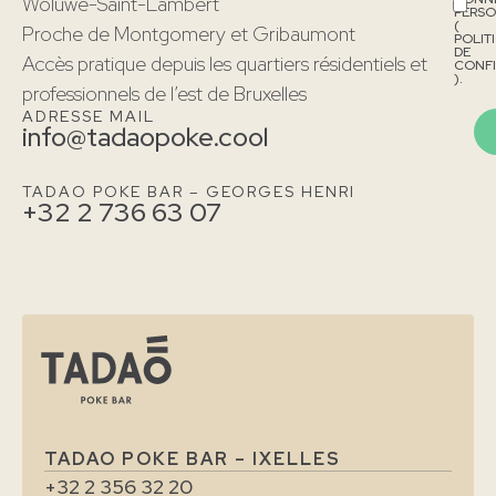
Woluwe-Saint-Lambert
PERSO
(
Proche de Montgomery et Gribaumont
POLIT
DE
Accès pratique depuis les quartiers résidentiels et
CONFI
).
professionnels de l’est de Bruxelles
ADRESSE MAIL
info@tadaopoke.cool
TADAO POKE BAR – GEORGES HENRI
+32 2 736 63 07
TADAO POKE BAR – IXELLES
+32 2 356 32 20