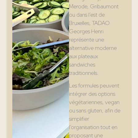
Merode, Gribaumont
ou dans l’est de
Bruxelles, TADAO
Georges Henri
représente une
alternative moderne
aux plateaux
sandwiches
traditionnels.
Les formules peuvent
intégrer des options
végétariennes, vegan
ou sans gluten, afin de
simplifier
l’organisation tout en
proposant une