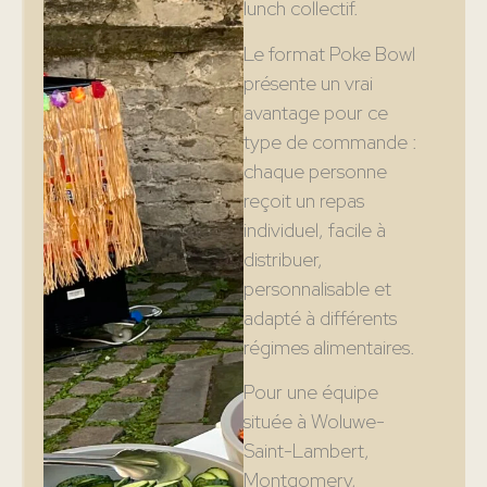
lunch collectif.
Le format Poke Bowl
présente un vrai
avantage pour ce
type de commande :
chaque personne
reçoit un repas
individuel, facile à
distribuer,
personnalisable et
adapté à différents
régimes alimentaires.
Pour une équipe
située à Woluwe-
Saint-Lambert,
Montgomery,