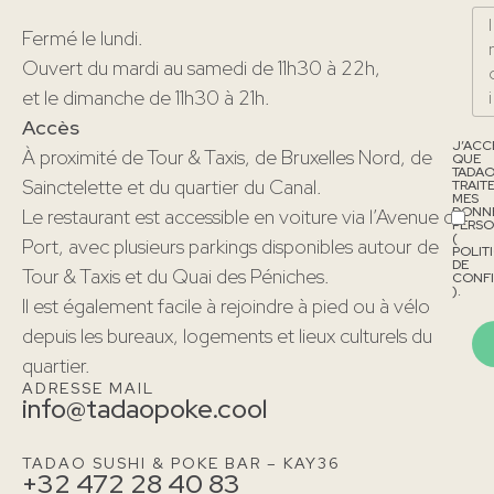
Fermé le lundi.
Ouvert du mardi au samedi de 11h30 à 22h,
et le dimanche de 11h30 à 21h.
Accès
J’ACC
À proximité de Tour & Taxis, de Bruxelles Nord, de
QUE
TADA
Sainctelette et du quartier du Canal.
TRAIT
MES
DONN
Le restaurant est accessible en voiture via l’Avenue du
PERSO
(
Port, avec plusieurs parkings disponibles autour de
POLIT
DE
Tour & Taxis et du Quai des Péniches.
CONFI
).
Il est également facile à rejoindre à pied ou à vélo
depuis les bureaux, logements et lieux culturels du
quartier.
ADRESSE MAIL
info@tadaopoke.cool
TADAO SUSHI & POKE BAR – KAY36
+32 472 28 40 83