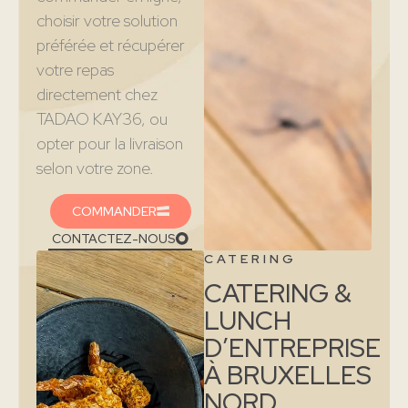
choisir votre solution
préférée et récupérer
votre repas
directement chez
TADAO KAY36, ou
opter pour la livraison
selon votre zone.
COMMANDER
CONTACTEZ-NOUS
CATERING
CATERING &
LUNCH
D’ENTREPRISE
À BRUXELLES
NORD