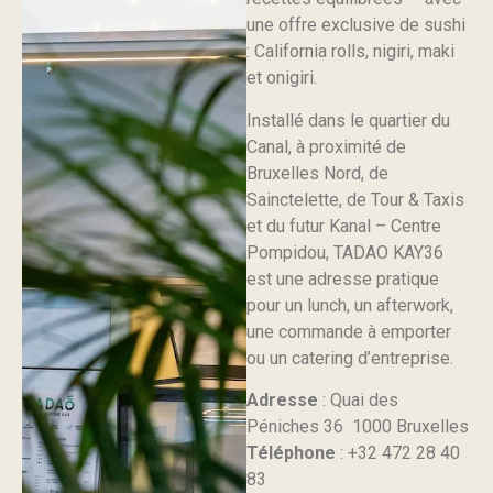
une offre exclusive de sushi
: California rolls, nigiri, maki
et onigiri.
Installé dans le quartier du
Canal, à proximité de
Bruxelles Nord, de
Sainctelette, de Tour & Taxis
et du futur Kanal – Centre
Pompidou, TADAO KAY36
est une adresse pratique
pour un lunch, un afterwork,
une commande à emporter
ou un catering d’entreprise.
Adresse
: Quai des
Péniches 36 1000 Bruxelles
Téléphone
: +32 472 28 40
83