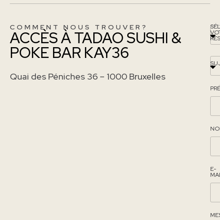
COMMENT NOUS TROUVER?
SÉ
ACCÈS À TADAO SUSHI &
VO
RE
POKE BAR KAY36
SU
Quai des Péniches 36 – 1000 Bruxelles
PR
NO
E-
MA
ME