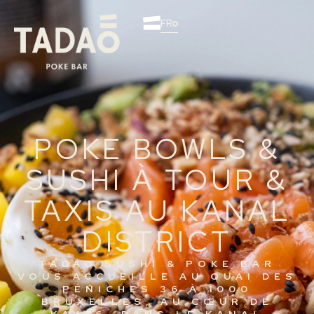
FR
POKE BOWLS &
SUSHI À TOUR &
TAXIS AU KANAL
DISTRICT
TADAO SUSHI & POKE BAR
VOUS ACCUEILLE AU QUAI DES
PÉNICHES 36 À 1000
BRUXELLES, AU CŒUR DE