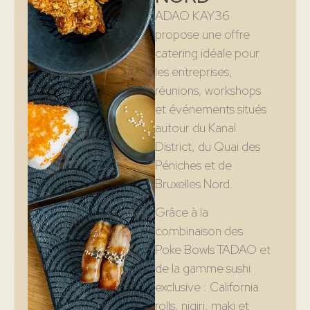
ADAO KAY36
propose une offre
catering idéale pour
les entreprises,
réunions, workshops
et événements situés
autour du Kanal
District, du Quai des
Péniches et de
Bruxelles Nord.
Grâce à la
combinaison des
Poke Bowls TADAO et
de la gamme sushi
exclusive : California
rolls, nigiri, maki et