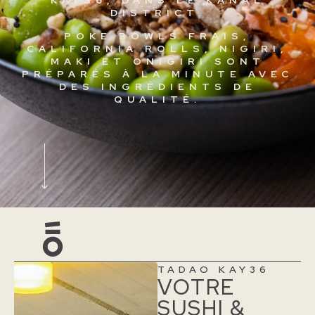
KAY36, DANS LE KANAL
DISTRICT.
POKE BOWLS FRAIS,
CALIFORNIA ROLLS, NIGIRI,
MAKI ET ONIGIRI SONT
PRÉPARÉS À LA MINUTE AVEC
DES INGRÉDIENTS DE
QUALITÉ.
TADAO KAY36
VOTRE
SUSHI &