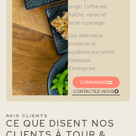
onigiri. L’offre est
fraîche, variée et
facile à partager.
Une alternative
moderne et
équilibrée aux lunchs
classiques
d’entreprise.
COMMANDER
CONTACTEZ-NOUS
AVIS CLIENTS
CE QUE DISENT NOS
CLIENTS À TOUR &