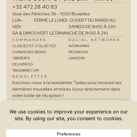
+32 472 28 40 83
Quai des Péniches 36 - 1000 Bruxelles
LUN-
FERMÉ LE LUNDI. OUVERT DU MARDI AU
VEN
SAMEDI DE 11H30 À 22H
SA & DIM
OUVERT LE DIMANCHE DE 11H30 À 21H.
COMMANDES
SOCIAL NETWORKS
CLIQUEZ ET COLLECTEZ
INSTAGRAM
LIVRAISONS TADAO
FACEBOOK
UBEREATS
LINKEDIN
DELIVEROO
TAKEAWAY.COM
NEWSLETTER
Inscrivez-vous à la newsletter Tadao pour recevoir les
dernières nouvelles et mises à jour directement dans
votre boîte de réception !
JE M'INSCRIS
J'accepte que Tadao traite mes données personnelles