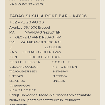
ZA & ZON
11:30 – 22:00
TADAO SUSHI & POKE BAR – KAY36
+32 472 28 40 83
Akenkaai 36, 1000 Brussel
MA
MAANDAG GESLOTEN.
–
GEOPEND VAN DINSDAG T/M
VRI
ZATERDAG VAN 11.30 TOT
J
22.00 UUR
ZA &
ZONDAG GEOPEND VAN
ZON
11.30 TOT 21.00 UUR.
BESTELLINGEN
SOCIALE
CLICK AND COLLECT
NETWERKEN
TADAO-LEVERINGEN
INSTAGRAM
UBEREATS
FACEBOOK
DELIVEROO
LINKEDIN
TAKEAWAY.COM
NEWSLETTER
Schrijf u in voor de Tadao-nieuwsbrief om het laatste
nieuws en updates rechtstreeks in uw inbox te
ontvangen!