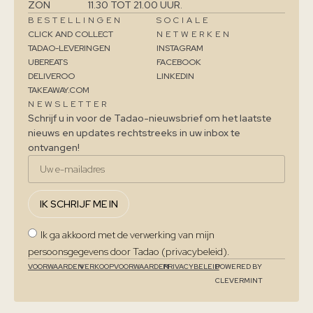
ZON
11.30 TOT 21.00 UUR.
BESTELLINGEN
SOCIALE
CLICK AND COLLECT
NETWERKEN
TADAO-LEVERINGEN
INSTAGRAM
UBEREATS
FACEBOOK
DELIVEROO
LINKEDIN
TAKEAWAY.COM
NEWSLETTER
Schrijf u in voor de Tadao-nieuwsbrief om het laatste
nieuws en updates rechtstreeks in uw inbox te
ontvangen!
IK SCHRIJF ME IN
Ik ga akkoord met de verwerking van mijn
persoonsgegevens door Tadao (privacybeleid).
VOORWAARDEN
VERKOOPVOORWAARDEN
PRIVACYBELEID
POWERED BY
CLEVERMINT