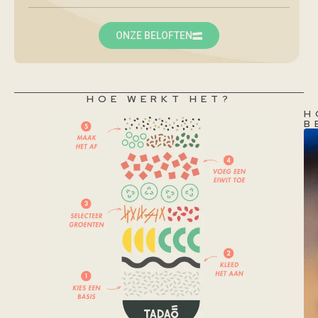
ONZE BELOFTEN
HOE WERKT HET?
H
B