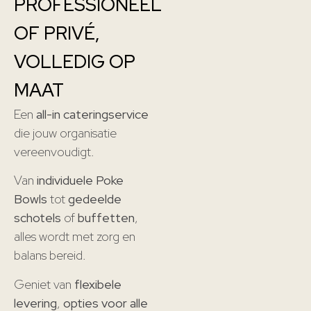
PROFESSIONEEL
OF PRIVÉ,
VOLLEDIG OP
MAAT
Een
all-in cateringservice
die jouw organisatie
vereenvoudigt.
Van
individuele Poke
Bowls
tot
gedeelde
schotels
of
buffetten
,
alles wordt met zorg en
balans bereid.
Geniet van
flexibele
levering
,
opties voor alle