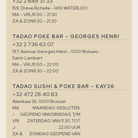
+32 2 649 31 33
159, Drève Richelle - 1410 WATERLOO
MA – VRIJ
11:00 – 21:30
ZA & ZON
11:30 – 21:30
TADAO POKE BAR – GEORGES HENRI
+32 2 736 63 07
197, Avenue Georges Henri - 1200 Woluwe-
Saint-Lambert
MA – VRIJ
11:00 – 22:00
ZA & ZON
11:30 – 22:00
TADAO SUSHI & POKE BAR – KAY36
+32 472 28 40 83
Akenkaai 36, 1000 Brussel
MA
MAANDAG GESLOTEN.
–
GEOPEND VAN DINSDAG T/M
VRI
ZATERDAG VAN 11.30 TOT
J
22.00 UUR
ZA &
ZONDAG GEOPEND VAN