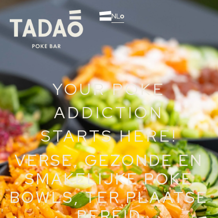
NL
YOUR POKE
ADDICTION
STARTS HERE!
VERSE, GEZONDE EN
SMAKELIJKE POKE
BOWLS, TER PLAATSE
BEREID