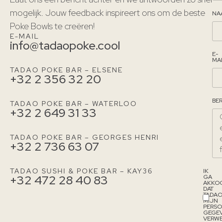
mogelijk. Jouw feedback inspireert ons om de beste
NA
Poke Bowls te creëren!
E-MAIL
info@tadaopoke.cool
E-
MA
TADAO POKE BAR – ELSENE
+32 2 356 32 20
BE
TADAO POKE BAR – WATERLOO
+32 2 649 31 33
TADAO POKE BAR – GEORGES HENRI
+32 2 736 63 07
TADAO SUSHI & POKE BAR – KAY36
IK
+32 472 28 40 83
GA
AKKO
DAT
TADA
MIJN
PERSO
GEGE
VERW