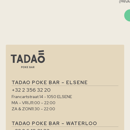
(PRIVA
TADAO POKE BAR – ELSENE
+32 2 356 32 20
Francartstraat 14 - 1050 ELSENE
MA – VRIJ
11:00 – 22:00
ZA & ZON
11:30 – 22:00
TADAO POKE BAR – WATERLOO