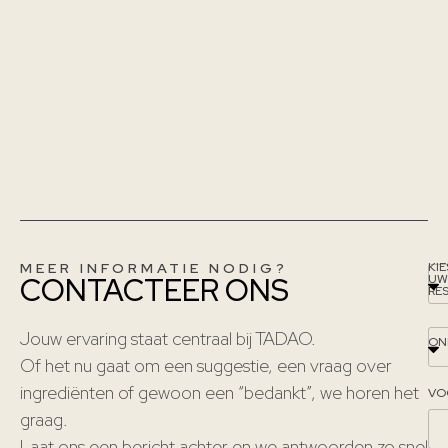
MEER INFORMATIE NODIG?
KIE
CONTACTEER ONS
UW
RE
Jouw ervaring staat centraal bij TADAO.
ON
Of het nu gaat om een suggestie, een vraag over
ingrediënten of gewoon een “bedankt”, we horen het
VO
graag.
Laat ons een bericht achter en we antwoorden zo snel