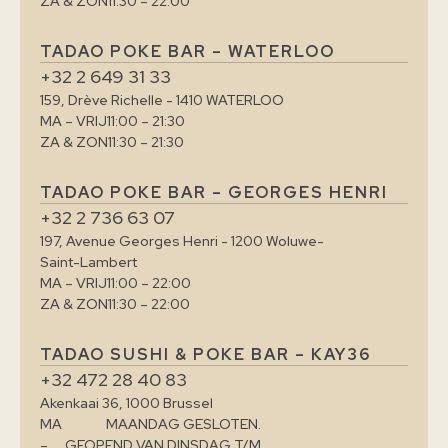
ZA & ZON
11:30 – 22:00
TADAO POKE BAR – WATERLOO
+32 2 649 31 33
159, Drève Richelle - 1410 WATERLOO
MA – VRIJ
11:00 – 21:30
ZA & ZON
11:30 – 21:30
TADAO POKE BAR – GEORGES HENRI
+32 2 736 63 07
197, Avenue Georges Henri - 1200 Woluwe-
Saint-Lambert
MA – VRIJ
11:00 – 22:00
ZA & ZON
11:30 – 22:00
TADAO SUSHI & POKE BAR – KAY36
+32 472 28 40 83
Akenkaai 36, 1000 Brussel
MA
MAANDAG GESLOTEN.
–
GEOPEND VAN DINSDAG T/M