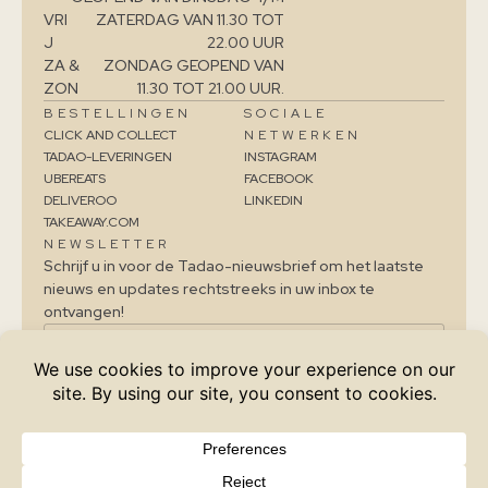
VRI
ZATERDAG VAN 11.30 TOT
J
22.00 UUR
ZA &
ZONDAG GEOPEND VAN
ZON
11.30 TOT 21.00 UUR.
BESTELLINGEN
SOCIALE
CLICK AND COLLECT
NETWERKEN
TADAO-LEVERINGEN
INSTAGRAM
UBEREATS
FACEBOOK
DELIVEROO
LINKEDIN
TAKEAWAY.COM
NEWSLETTER
Schrijf u in voor de Tadao-nieuwsbrief om het laatste
nieuws en updates rechtstreeks in uw inbox te
ontvangen!
IK SCHRIJF ME IN
Ik ga akkoord met de verwerking van mijn
persoonsgegevens door Tadao (privacybeleid).