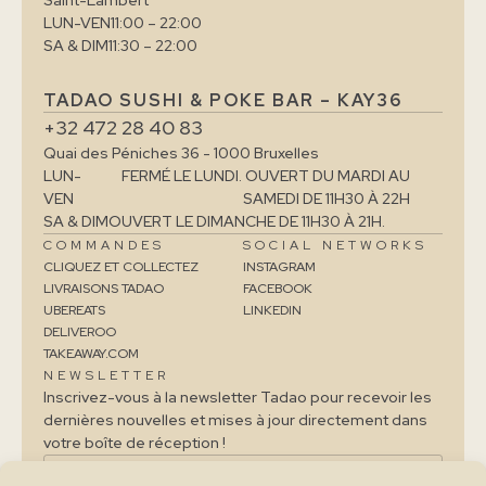
Saint-Lambert
LUN-VEN
11:00 – 22:00
SA & DIM
11:30 – 22:00
TADAO SUSHI & POKE BAR – KAY36
+32 472 28 40 83
Quai des Péniches 36 - 1000 Bruxelles
LUN-
FERMÉ LE LUNDI. OUVERT DU MARDI AU
VEN
SAMEDI DE 11H30 À 22H
SA & DIM
OUVERT LE DIMANCHE DE 11H30 À 21H.
COMMANDES
SOCIAL NETWORKS
CLIQUEZ ET COLLECTEZ
INSTAGRAM
LIVRAISONS TADAO
FACEBOOK
UBEREATS
LINKEDIN
DELIVEROO
TAKEAWAY.COM
NEWSLETTER
Inscrivez-vous à la newsletter Tadao pour recevoir les
dernières nouvelles et mises à jour directement dans
votre boîte de réception !