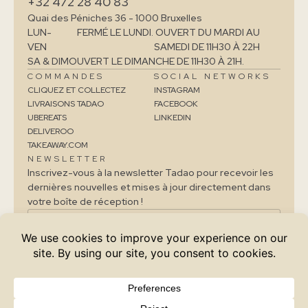
+32 472 28 40 83
Quai des Péniches 36 - 1000 Bruxelles
LUN-
FERMÉ LE LUNDI. OUVERT DU MARDI AU
VEN
SAMEDI DE 11H30 À 22H
SA & DIM
OUVERT LE DIMANCHE DE 11H30 À 21H.
COMMANDES
SOCIAL NETWORKS
CLIQUEZ ET COLLECTEZ
INSTAGRAM
LIVRAISONS TADAO
FACEBOOK
UBEREATS
LINKEDIN
DELIVEROO
TAKEAWAY.COM
NEWSLETTER
Inscrivez-vous à la newsletter Tadao pour recevoir les
dernières nouvelles et mises à jour directement dans
votre boîte de réception !
JE M'INSCRIS
J'accepte que Tadao traite mes données personnelles
(politique de confidentialité).