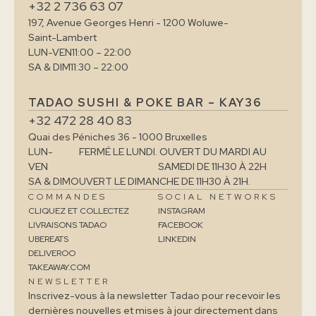
+32 2 736 63 07
197, Avenue Georges Henri - 1200 Woluwe-
Saint-Lambert
LUN-VEN
11:00 – 22:00
SA & DIM
11:30 – 22:00
TADAO SUSHI & POKE BAR – KAY36
+32 472 28 40 83
Quai des Péniches 36 - 1000 Bruxelles
LUN-
FERMÉ LE LUNDI. OUVERT DU MARDI AU
VEN
SAMEDI DE 11H30 À 22H
SA & DIM
OUVERT LE DIMANCHE DE 11H30 À 21H.
COMMANDES
SOCIAL NETWORKS
CLIQUEZ ET COLLECTEZ
INSTAGRAM
LIVRAISONS TADAO
FACEBOOK
UBEREATS
LINKEDIN
DELIVEROO
TAKEAWAY.COM
NEWSLETTER
Inscrivez-vous à la newsletter Tadao pour recevoir les
dernières nouvelles et mises à jour directement dans