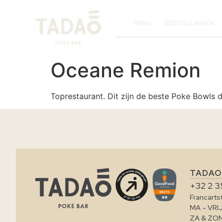
MENU
BESTELLINGEN
Oceane Remion
Toprestaurant. Dit zijn de beste Poke Bowls di
TADAO
+32 2 3
Francarts
MA – VRI
ZA & ZO