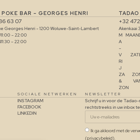
 POKE BAR – GEORGES HENRI
TADAO 
36 63 07
+32 472
ue Georges Henri - 1200 Woluwe-Saint-Lambert
Akenkaai 
J
11:00 – 22:00
M
MAAND
N
11:30 – 22:00
A
–
V
ZAT
RI
J
ZA
ZO
&
VAN
ZON
SOCIALE NETWERKEN
NEWSLETTER
INSTAGRAM
Schrijf u in voor de Tadao
FACEBOOK
rechtstreeks in uw inbox t
LINKEDIN
Ik ga akkoord met de ver
(privacybeleid).