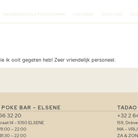
AANBIEDINGEN & PROGRAMMA
CATERING
OVER ONS
CO
e ik ooit gegeten heb! Zeer vriendelijk personeel.
 POKE BAR – ELSENE
TADAO
56 32 20
+32 2 6
traat 14 - 1050 ELSENE
159, Drèv
J
11:00 – 22:00
MA – VRIJ
N
11:30 – 22:00
ZA & ZON