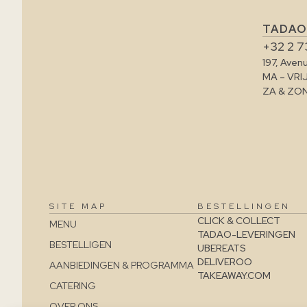
TADAO
+32 2 7
197, Aven
MA – VRI
ZA & ZO
SITE MAP
BESTELLINGEN
CLICK & COLLECT
MENU
TADAO-LEVERINGEN
BESTELLIGEN
UBEREATS
DELIVEROO
AANBIEDINGEN & PROGRAMMA
TAKEAWAY.COM
CATERING
OVER ONS