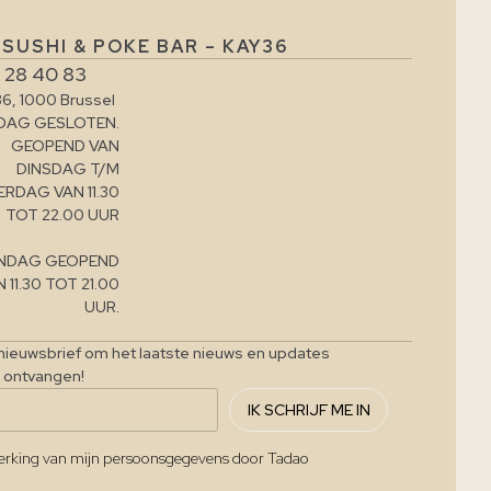
SUSHI & POKE BAR – KAY36
 28 40 83
36, 1000 Brussel
AG GESLOTEN.
GEOPEND VAN
DINSDAG T/M
ERDAG VAN 11.30
TOT 22.00 UUR
NDAG GEOPEND
 11.30 TOT 21.00
UUR.
-nieuwsbrief om het laatste nieuws en updates
e ontvangen!
IK SCHRIJF ME IN
werking van mijn persoonsgegevens door Tadao