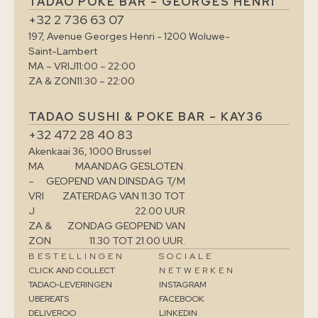
TADAO POKE BAR – GEORGES HENRI
+32 2 736 63 07
197, Avenue Georges Henri - 1200 Woluwe-
Saint-Lambert
MA – VRIJ
11:00 – 22:00
ZA & ZON
11:30 – 22:00
TADAO SUSHI & POKE BAR – KAY36
+32 472 28 40 83
Akenkaai 36, 1000 Brussel
MA
MAANDAG GESLOTEN.
–
GEOPEND VAN DINSDAG T/M
VRI
ZATERDAG VAN 11.30 TOT
J
22.00 UUR
ZA &
ZONDAG GEOPEND VAN
ZON
11.30 TOT 21.00 UUR.
BESTELLINGEN
SOCIALE
CLICK AND COLLECT
NETWERKEN
TADAO-LEVERINGEN
INSTAGRAM
UBEREATS
FACEBOOK
DELIVEROO
LINKEDIN