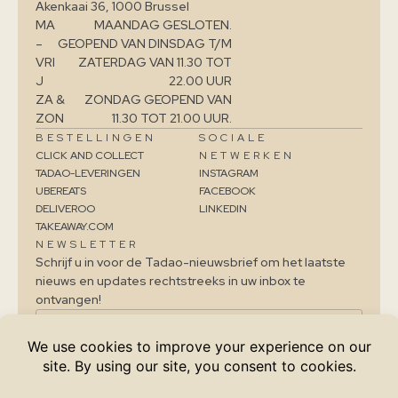
Akenkaai 36, 1000 Brussel
MA
MAANDAG GESLOTEN.
–
GEOPEND VAN DINSDAG T/M
VRI
ZATERDAG VAN 11.30 TOT
J
22.00 UUR
ZA &
ZONDAG GEOPEND VAN
ZON
11.30 TOT 21.00 UUR.
BESTELLINGEN
SOCIALE
CLICK AND COLLECT
NETWERKEN
TADAO-LEVERINGEN
INSTAGRAM
UBEREATS
FACEBOOK
DELIVEROO
LINKEDIN
TAKEAWAY.COM
NEWSLETTER
Schrijf u in voor de Tadao-nieuwsbrief om het laatste
nieuws en updates rechtstreeks in uw inbox te
ontvangen!
IK SCHRIJF ME IN