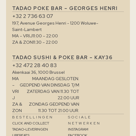
TADAO POKE BAR – GEORGES HENRI
+32 2 736 63 07
197, Avenue Georges Henri - 1200 Woluwe-
Saint-Lambert
MA – VRIJ
11:00 – 22:00
ZA & ZON
11:30 – 22:00
TADAO SUSHI & POKE BAR – KAY36
+32 472 28 40 83
Akenkaai 36, 1000 Brussel
MA
MAANDAG GESLOTEN.
–
GEOPEND VAN DINSDAG T/M
VRI
ZATERDAG VAN 11.30 TOT
J
22.00 UUR
ZA &
ZONDAG GEOPEND VAN
ZON
11.30 TOT 21.00 UUR.
BESTELLINGEN
SOCIALE
CLICK AND COLLECT
NETWERKEN
TADAO-LEVERINGEN
INSTAGRAM
UBEREATS
FACEBOOK