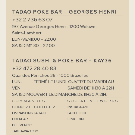
TADAO POKE BAR – GEORGES HENRI
+32 2 736 63 07
197, Avenue Georges Henri - 1200 Woluwe-
Saint-Lambert
LUN-VEN
11:00 – 22:00
SA & DIM
11:30 – 22:00
TADAO SUSHI & POKE BAR – KAY36
+32 472 28 40 83
Quai des Péniches 36 - 1000 Bruxelles
LUN-
FERMÉ LE LUNDI. OUVERT DU MARDI AU
VEN
SAMEDI DE 11H30 À 22H
SA & DIM
OUVERT LE DIMANCHE DE 11H30 À 21H.
COMMANDES
SOCIAL NETWORKS
CLIQUEZ ET COLLECTEZ
INSTAGRAM
LIVRAISONS TADAO
FACEBOOK
UBEREATS
LINKEDIN
DELIVEROO
TAKEAWAY.COM